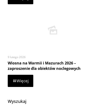
Dofinansowanie
z
Ministerstwa
Rolnictwa
i
Rozwoju
Wsi
9 lutego 2026
Wiosna na Warmii i Mazurach 2026 –
zaproszenie dla obiektów noclegowych
-
Więcej
Wiosna
na
Warmii
i
Wyszukaj
Mazurach