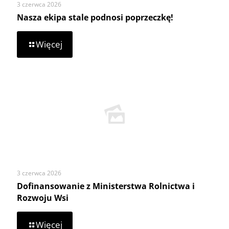
3 czerwca 2026
Nasza ekipa stale podnosi poprzeczkę!
-
Więcej
Nasza
ekipa
stale
podnosi
poprzeczkę!
3 czerwca 2026
Dofinansowanie z Ministerstwa Rolnictwa i
Rozwoju Wsi
-
Więcej