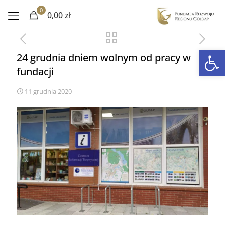
0
0,00 zł
Otwórz 
24 grudnia dniem wolnym od pracy w
fundacji
11 grudnia 2020