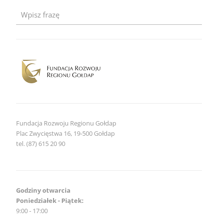
2026
–
zaproszenie
dla
obiektów
noclegowych
Fundacja Rozwoju Regionu Gołdap
Plac Zwycięstwa 16, 19-500 Gołdap
tel. (87) 615 20 90
Godziny otwarcia
Poniedziałek - Piątek:
9:00 - 17:00