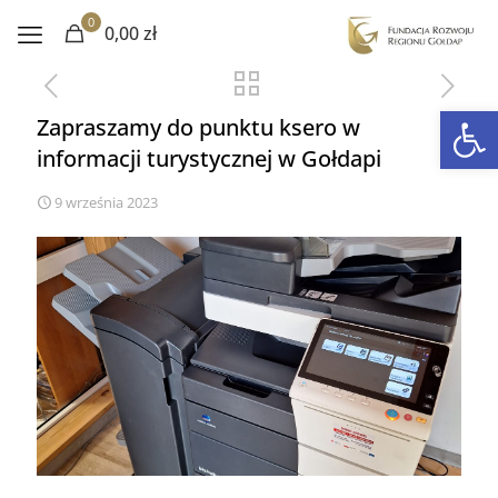
0
0,00 zł
Otwórz 
Zapraszamy do punktu ksero w
informacji turystycznej w Gołdapi
9 września 2023