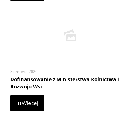
ekipa
stale
podnosi
poprzeczkę!
3 czerwca 2026
Dofinansowanie z Ministerstwa Rolnictwa i
Rozwoju Wsi
-
Więcej
Dofinansowanie
z
Ministerstwa
Rolnictwa
i