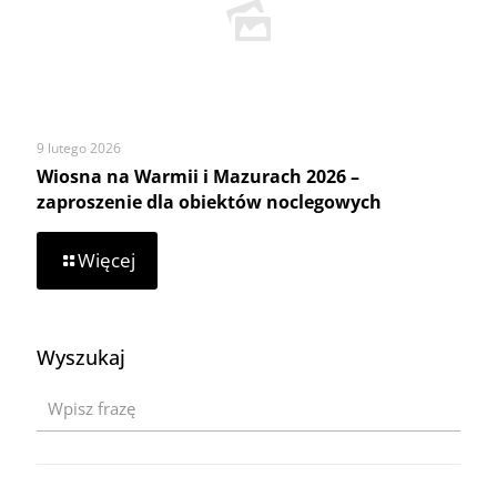
Rozwoju
Wsi
9 lutego 2026
Wiosna na Warmii i Mazurach 2026 –
zaproszenie dla obiektów noclegowych
-
Więcej
Wiosna
na
Warmii
i
Wyszukaj
Mazurach
2026
–
zaproszenie
dla
obiektów