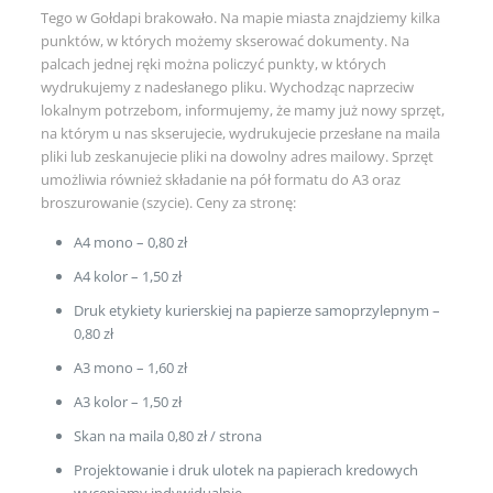
Tego w Gołdapi brakowało. Na mapie miasta znajdziemy kilka
punktów, w których możemy skserować dokumenty. Na
palcach jednej ręki można policzyć punkty, w których
wydrukujemy z nadesłanego pliku. Wychodząc naprzeciw
lokalnym potrzebom, informujemy, że mamy już nowy sprzęt,
na którym u nas skserujecie, wydrukujecie przesłane na maila
pliki lub zeskanujecie pliki na dowolny adres mailowy. Sprzęt
umożliwia również składanie na pół formatu do A3 oraz
broszurowanie (szycie). Ceny za stronę:
A4 mono – 0,80 zł
A4 kolor – 1,50 zł
Druk etykiety kurierskiej na papierze samoprzylepnym –
0,80 zł
A3 mono – 1,60 zł
A3 kolor – 1,50 zł
Skan na maila 0,80 zł / strona
Projektowanie i druk ulotek na papierach kredowych
wyceniamy indywidualnie