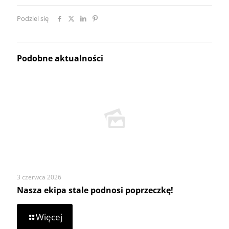
Podziel się
Podobne aktualności
3 czerwca 2026
Nasza ekipa stale podnosi poprzeczkę!
-
Więcej
Nasza