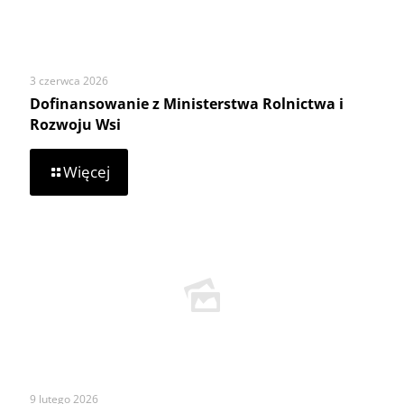
3 czerwca 2026
Dofinansowanie z Ministerstwa Rolnictwa i
Rozwoju Wsi
-
Więcej
Dofinansowanie
z
Ministerstwa
Rolnictwa
i
Rozwoju
Wsi
9 lutego 2026