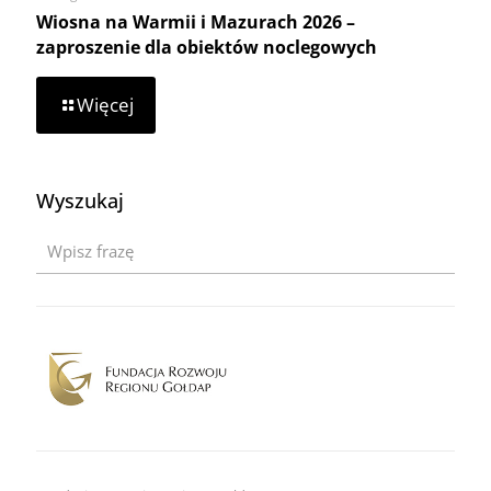
Wiosna na Warmii i Mazurach 2026 –
zaproszenie dla obiektów noclegowych
-
Więcej
Wiosna
na
Warmii
i
Wyszukaj
Mazurach
2026
–
zaproszenie
dla
obiektów
noclegowych