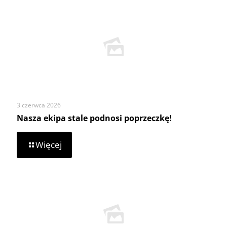
3 czerwca 2026
Nasza ekipa stale podnosi poprzeczkę!
-
Więcej
Nasza
ekipa
stale
podnosi
poprzeczkę!