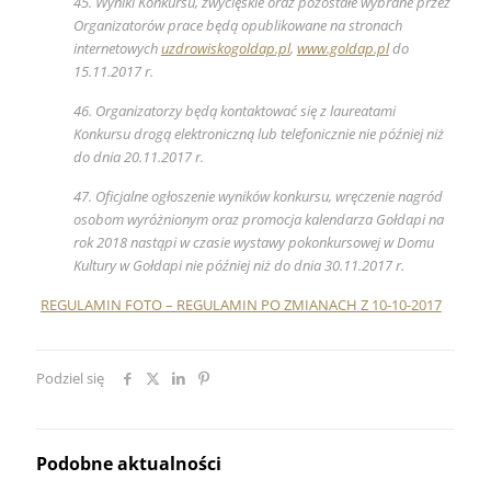
45. Wyniki Konkursu, zwycięskie oraz pozostałe wybrane przez
Organizatorów prace będą opublikowane na stronach
internetowych
uzdrowiskogoldap.pl
,
www.goldap.pl
do
15.11.2017 r.
46. Organizatorzy będą kontaktować się z laureatami
Konkursu drogą elektroniczną lub telefonicznie nie później niż
do dnia 20.11.2017 r.
47. Oficjalne ogłoszenie wyników konkursu, wręczenie nagród
osobom wyróżnionym oraz promocja kalendarza Gołdapi na
rok 2018 nastąpi w czasie wystawy pokonkursowej w Domu
Kultury w Gołdapi nie później niż do dnia 30.11.2017 r.
REGULAMIN FOTO – REGULAMIN PO ZMIANACH Z 10-10-2017
Podziel się
Podobne aktualności