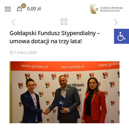
0
0,00 zł
Otwórz 
Gołdapski Fundusz Stypendialny –
umowa dotacji na trzy lata!
1 marca 2020