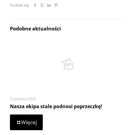
Podziel się
Podobne aktualności
3 czerwca 2026
Nasza ekipa stale podnosi poprzeczkę!
-
Więcej
Nasza
ekipa