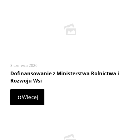
stale
podnosi
poprzeczkę!
3 czerwca 2026
Dofinansowanie z Ministerstwa Rolnictwa i
Rozwoju Wsi
-
Więcej
Dofinansowanie
z
Ministerstwa
Rolnictwa
i
Rozwoju