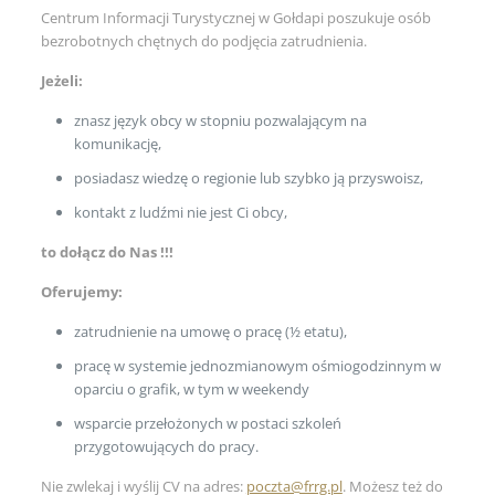
Centrum Informacji Turystycznej w Gołdapi poszukuje osób
bezrobotnych chętnych do podjęcia zatrudnienia.
Jeżeli:
znasz język obcy w stopniu pozwalającym na
komunikację,
posiadasz wiedzę o regionie lub szybko ją przyswoisz,
kontakt z ludźmi nie jest Ci obcy,
to dołącz do Nas !!!
Oferujemy:
zatrudnienie na umowę o pracę (½ etatu),
pracę w systemie jednozmianowym ośmiogodzinnym w
oparciu o grafik, w tym w weekendy
wsparcie przełożonych w postaci szkoleń
przygotowujących do pracy.
Nie zwlekaj i wyślij CV na adres:
poczta@frrg.pl
. Możesz też do