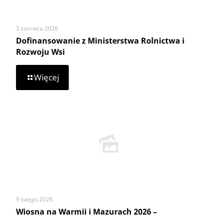
3 czerwca 2026
Dofinansowanie z Ministerstwa Rolnictwa i
Rozwoju Wsi
-
Więcej
Dofinansowanie
z
Ministerstwa
Rolnictwa
i
Rozwoju
Wsi
9 lutego 2026
Wiosna na Warmii i Mazurach 2026 –