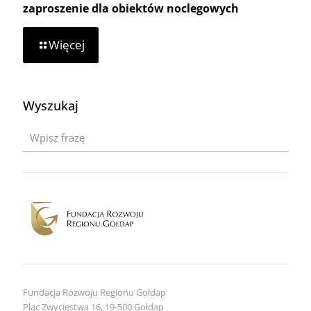
zaproszenie dla obiektów noclegowych
-
Więcej
Wiosna
na
Warmii
i
Wyszukaj
Mazurach
2026
–
zaproszenie
dla
obiektów
noclegowych
Fundacja Rozwoju Regionu Gołdap
Plac Zwycięstwa 16, 19-500 Gołdap