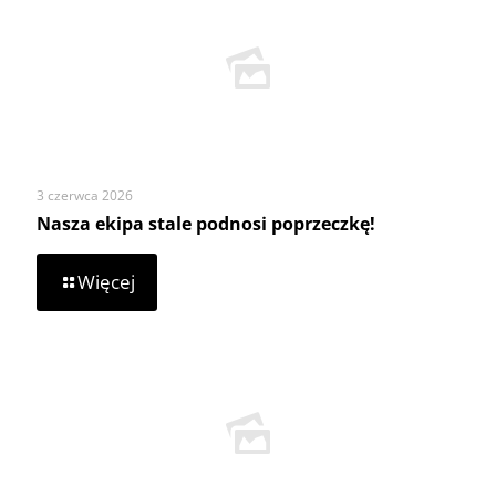
3 czerwca 2026
Nasza ekipa stale podnosi poprzeczkę!
-
Więcej
Nasza
ekipa
stale
podnosi
poprzeczkę!