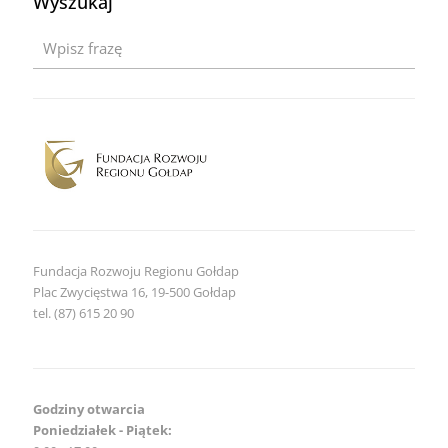
Wyszukaj
dla
zapytania
Przebudowa
strony
frrg.pl
Fundacja Rozwoju Regionu Gołdap
Plac Zwycięstwa 16, 19-500 Gołdap
tel. (87) 615 20 90
Godziny otwarcia
Poniedziałek - Piątek: