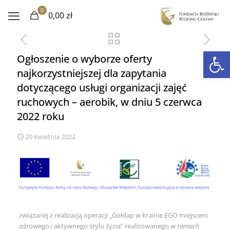
0
0,00 zł
Otwórz 
Ogłoszenie o wyborze oferty
najkorzystniejszej dla zapytania
dotyczącego usługi organizacji zajęć
ruchowych – aerobik, w dniu 5 czerwca
2022 roku
20 kwietnia 2022
związanej z realizacją operacji „Gołdap w krainie EGO miejscem
zdrowego i aktywnego stylu życia” realizowanego w
ramach