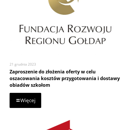
21 grudnia 2023
Zaproszenie do złożenia oferty w celu
oszacowania kosztów przygotowania i dostawy
obiadów szkołom
-
Więcej
Zaproszenie
do
złożenia
oferty
w