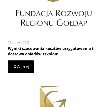
29 grudnia 2023
Wyniki szacowania kosztów przygotowania i
dostawy obiadów szkołom
-
Więcej
Wyniki
szacowania
kosztów
przygotowania
i
dostawy
obiadów
szkołom