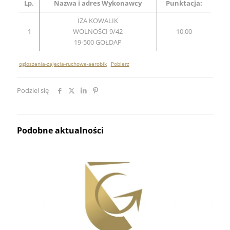
Lp.
Nazwa i adres Wykonawcy
Punktacja:
IZA KOWALIK
1
WOLNOŚCI 9/42
10,00
19-500 GOŁDAP
ogloszenia-zajecia-ruchowe-aerobik
Pobierz
Podziel się
Podobne aktualności