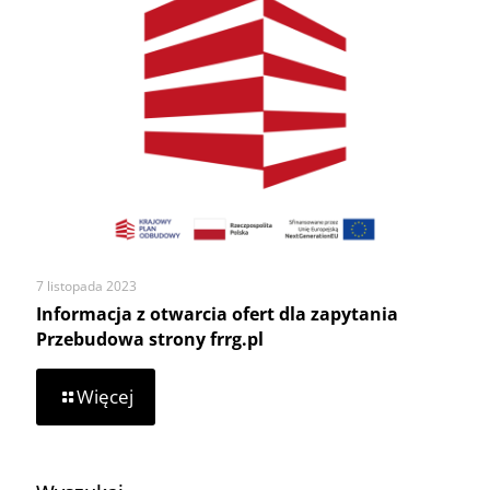
celu
oszacowania
kosztów
przygotowania
i
dostawy
obiadów
szkołom
7 listopada 2023
Informacja z otwarcia ofert dla zapytania
Przebudowa strony frrg.pl
-
Więcej
Informacja
z
otwarcia
ofert