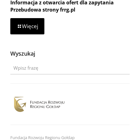
Informacja z otwarcia ofert dla zapytania
Przebudowa strony frrg.pl
-
Więcej
Informacja
z
otwarcia
ofert
Wyszukaj
dla
zapytania
Przebudowa
strony
frrg.pl
Fundacja Rozwoju Regionu Gołdap