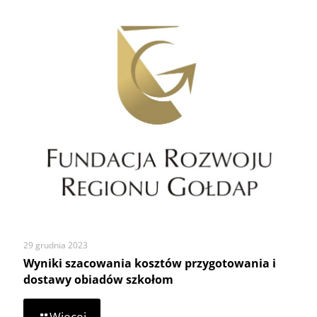
29 grudnia 2023
Wyniki szacowania kosztów przygotowania i
dostawy obiadów szkołom
-
Więcej