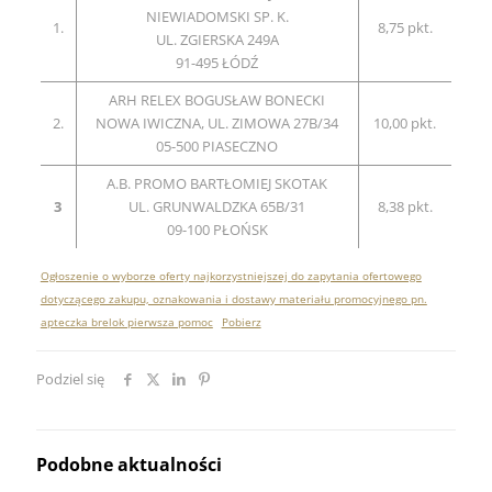
NIEWIADOMSKI SP. K.
1.
8,75 pkt.
UL. ZGIERSKA 249A
91-495 ŁÓDŹ
ARH RELEX BOGUSŁAW BONECKI
2.
NOWA IWICZNA, UL. ZIMOWA 27B/34
10,00 pkt.
05-500 PIASECZNO
A.B. PROMO BARTŁOMIEJ SKOTAK
3
UL. GRUNWALDZKA 65B/31
8,38 pkt.
09-100 PŁOŃSK
Ogłoszenie o wyborze oferty najkorzystniejszej do zapytania ofertowego
dotyczącego zakupu, oznakowania i dostawy materiału promocyjnego pn.
apteczka brelok pierwsza pomoc
Pobierz
Podziel się
Podobne aktualności