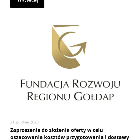
Wyniki
szacowania
kosztów
przygotowania
i
dostawy
obiadów
szkołom
21 grudnia 2023
Zaproszenie do złożenia oferty w celu
oszacowania kosztów przygotowania i dostawy