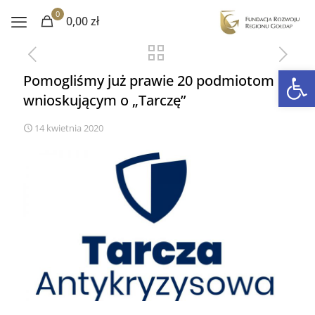
0
0,00 zł
Otwórz 
Pomogliśmy już prawie 20 podmiotom
wnioskującym o „Tarczę”
14 kwietnia 2020