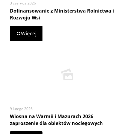
3 czerwca 2026
Dofinansowanie z Ministerstwa Rolnictwa i
Rozwoju Wsi
-
Więcej
Dofinansowanie
z
Ministerstwa
Rolnictwa
i
Rozwoju
Wsi
9 lutego 2026
Wiosna na Warmii i Mazurach 2026 –
zaproszenie dla obiektów noclegowych