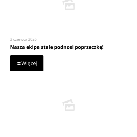
3 czerwca 2026
Nasza ekipa stale podnosi poprzeczkę!
-
Więcej
Nasza
ekipa
stale
podnosi
poprzeczkę!