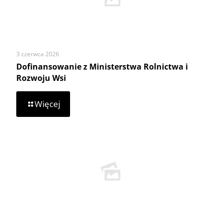
3 czerwca 2026
Dofinansowanie z Ministerstwa Rolnictwa i
Rozwoju Wsi
-
Więcej
Dofinansowanie
z
Ministerstwa
Rolnictwa
i
Rozwoju
Wsi