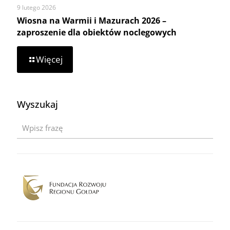
9 lutego 2026
Wiosna na Warmii i Mazurach 2026 –
zaproszenie dla obiektów noclegowych
-
Więcej
Wiosna
na
Warmii
i
Wyszukaj
Mazurach
2026
–
zaproszenie
dla
obiektów
noclegowych