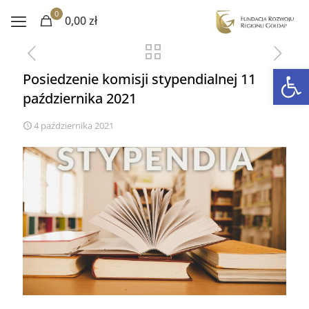
0
0,00 zł
Otwórz 
Posiedzenie komisji stypendialnej 11
października 2021
4 października 2021