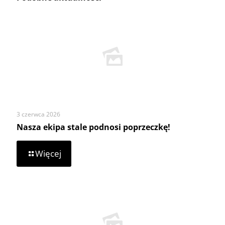
3 czerwca 2026
Nasza ekipa stale podnosi poprzeczkę!
-
Więcej
Nasza
ekipa
stale
podnosi
poprzeczkę!