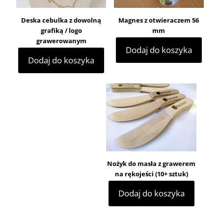
Deska cebulka z dowolną
Magnes z otwieraczem 56
grafiką / logo
mm
grawerowanym
Dodaj do koszyka
Dodaj do koszyka
Nożyk do masła z grawerem
na rękojeści (10+ sztuk)
Dodaj do koszyka