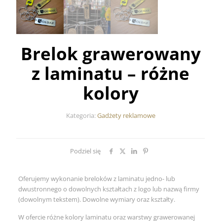
Brelok grawerowany
z laminatu – różne
kolory
Kategoria:
Gadżety reklamowe
Podziel się
Oferujemy wykonanie breloków z laminatu jedno- lub
dwustronnego o dowolnych kształtach z logo lub nazwą firmy
(dowolnym tekstem). Dowolne wymiary oraz kształty.
W ofercie różne kolory laminatu oraz warstwy grawerowanej