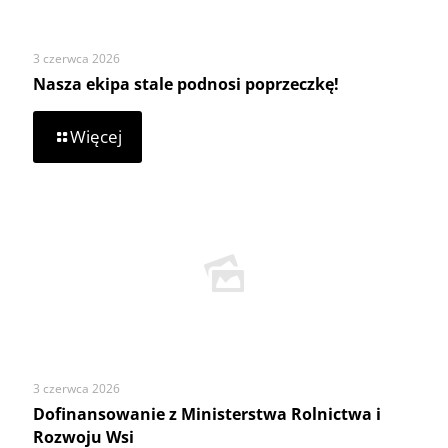
3 czerwca 2026
Nasza ekipa stale podnosi poprzeczkę!
-
Więcej
Nasza
ekipa
stale
podnosi
poprzeczkę!
3 czerwca 2026
Dofinansowanie z Ministerstwa Rolnictwa i
Rozwoju Wsi