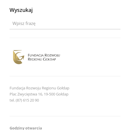
Warmii
i
Wyszukaj
Mazurach
2026
–
zaproszenie
dla
obiektów
noclegowych
Fundacja Rozwoju Regionu Gołdap
Plac Zwycięstwa 16, 19-500 Gołdap
tel. (87) 615 20 90
Godziny otwarcia