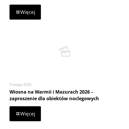
-
Więcej
Dofinansowanie
z
Ministerstwa
Rolnictwa
i
Rozwoju
Wsi
9 lutego 2026
Wiosna na Warmii i Mazurach 2026 –
zaproszenie dla obiektów noclegowych
-
Więcej
Wiosna
na