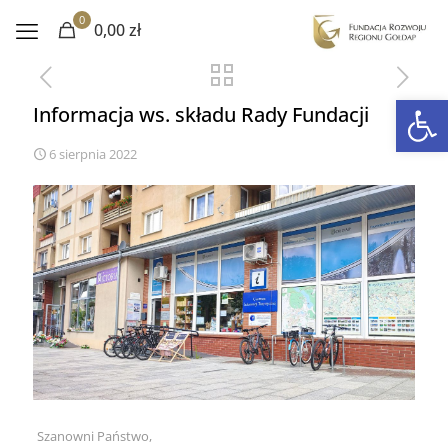
0
0,00 zł
Otwórz 
Informacja ws. składu Rady Fundacji
6 sierpnia 2022
Szanowni Państwo,