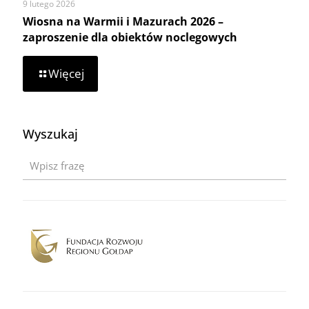
9 lutego 2026
Wiosna na Warmii i Mazurach 2026 –
zaproszenie dla obiektów noclegowych
-
Więcej
Wiosna
na
Warmii
i
Wyszukaj
Mazurach
2026
–
zaproszenie
dla
obiektów
noclegowych