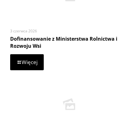
3 czerwca 2026
Dofinansowanie z Ministerstwa Rolnictwa i
Rozwoju Wsi
-
Więcej
Dofinansowanie
z
Ministerstwa
Rolnictwa
i
Rozwoju
Wsi