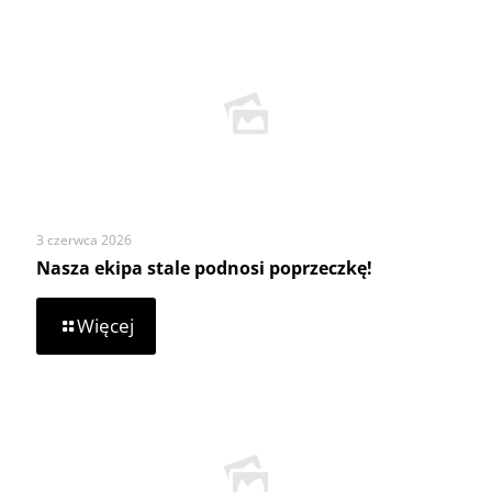
3 czerwca 2026
Nasza ekipa stale podnosi poprzeczkę!
-
Więcej
Nasza
ekipa
stale
podnosi
poprzeczkę!