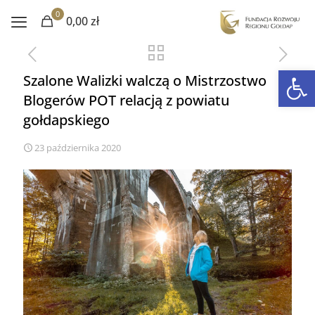
0
0,00 zł
Otwórz 
Szalone Walizki walczą o Mistrzostwo
Blogerów POT relacją z powiatu
gołdapskiego
23 października 2020