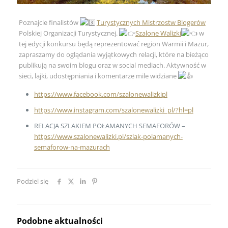
Poznajcie finalistów
Turystycznych Mistrzostw Blogerów
Polskiej Organizacji Turystycznej.
Szalone Walizki
w
tej edycji konkursu będą reprezentować region Warmii i Mazur,
zapraszamy do oglądania wyjątkowych relacji, które na bieżąco
publikują na swoim blogu oraz w social mediach. Aktywność w
sieci, lajki, udostępniania i komentarze mile widziane
https://www.facebook.com/szalonewalizkipl
https://www.instagram.com/szalonewalizki_pl/?hl=pl
RELACJA SZLAKIEM POŁAMANYCH SEMAFORÓW –
https://www.szalonewalizki.pl/szlak-polamanych-
semaforow-na-mazurach
Podziel się
Podobne aktualności