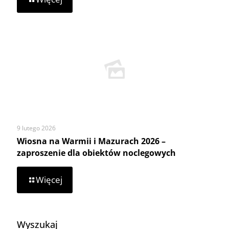
Dofinansowanie
z
Ministerstwa
Rolnictwa
i
Rozwoju
Wsi
9 lutego 2026
Wiosna na Warmii i Mazurach 2026 –
zaproszenie dla obiektów noclegowych
-
Więcej
Wiosna
na
Warmii
i
Wyszukaj