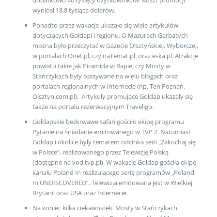
wyniósł 18,8 tysiąca dolarów.
Ponadto przez wakacje ukazało się wiele artykułów
dotyczących Gołdapi i regionu. O Mazurach Garbatych
można było przeczytać w Gazecie Olsztyńskiej, Wyborczej,
w portalach Onet.pl, czy naTemat.pl. oraz eska.pl. Atrakcje
powiatu takie jak Piramida w Rapie, czy Mosty w
Stańczykach były opisywane na wielu blogach oraz
portalach regionalnych w Internecie (np. Ten Poznań,
Olsztyn.com.pl). Artykuły promujące Gołdap ukazały się
także na portalu rezerwacyjnym Traveligo.
Gołdapskie bezkrwawe safari gościło ekipę programu
Pytanie na Śniadanie emitowanego w TVP 2. Natomiast
Gołdap i okolice były tematem odcinka serii „Zakochaj się
w Polsce”, realizowanego przez Telewizję Polską
(dostępne na vod.tvp.pl). W wakacje Gołdap gościła ekipę
kanału Poland In realizującego serię programów „Poland
In UNDISCOVERED”. Telewizja emitowana jest w Wielkiej
Brytanii oraz USA oraz Internecie.
Na koniec kilka ciekawostek. Mosty w Stańczykach