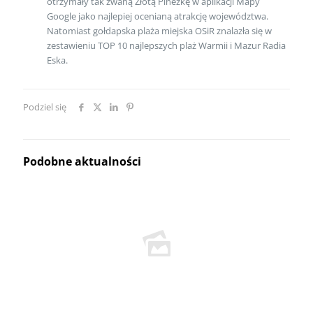
otrzymały tak zwaną Złotą Pinezkę w aplikacji Mapy
Google jako najlepiej ocenianą atrakcję województwa.
Natomiast gołdapska plaża miejska OSiR znalazła się w
zestawieniu TOP 10 najlepszych plaż Warmii i Mazur Radia
Eska.
Podziel się
Podobne aktualności