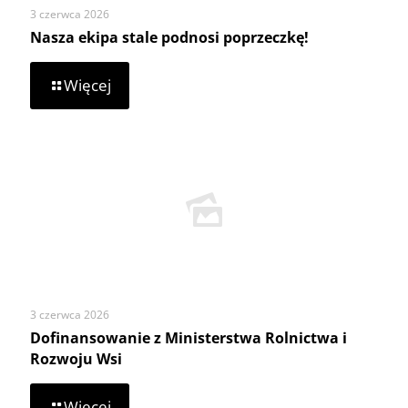
3 czerwca 2026
Nasza ekipa stale podnosi poprzeczkę!
-
Więcej
Nasza
ekipa
stale
podnosi
poprzeczkę!
3 czerwca 2026
Dofinansowanie z Ministerstwa Rolnictwa i
Rozwoju Wsi
-
Więcej