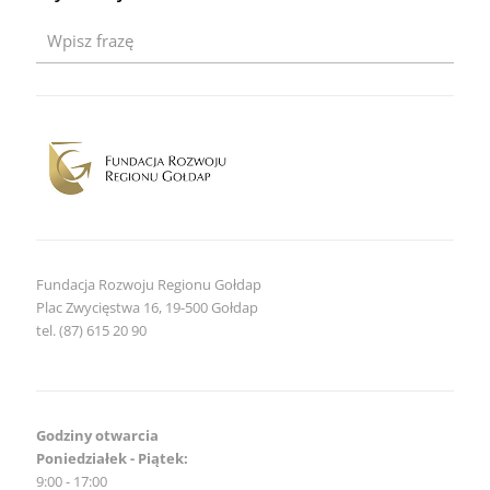
Mazurach
2026
–
zaproszenie
dla
obiektów
noclegowych
Fundacja Rozwoju Regionu Gołdap
Plac Zwycięstwa 16, 19-500 Gołdap
tel. (87) 615 20 90
Godziny otwarcia
Poniedziałek - Piątek:
9:00 - 17:00