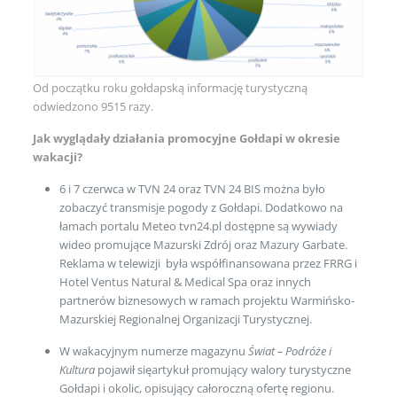
Od początku roku gołdapską informację turystyczną
odwiedzono 9515 razy.
Jak wyglądały działania promocyjne Gołdapi w okresie
wakacji?
6 i 7 czerwca w TVN 24 oraz TVN 24 BIS można było
zobaczyć transmisje pogody z Gołdapi. Dodatkowo na
łamach portalu Meteo tvn24.pl dostępne są wywiady
wideo promujące Mazurski Zdrój oraz Mazury Garbate.
Reklama w telewizji była współfinansowana przez FRRG i
Hotel Ventus Natural & Medical Spa oraz innych
partnerów biznesowych w ramach projektu Warmińsko-
Mazurskiej Regionalnej Organizacji Turystycznej.
W wakacyjnym numerze magazynu
Świat – Podróże i
Kultura
pojawił sięartykuł promujący walory turystyczne
Gołdapi i okolic, opisujący całoroczną ofertę regionu.