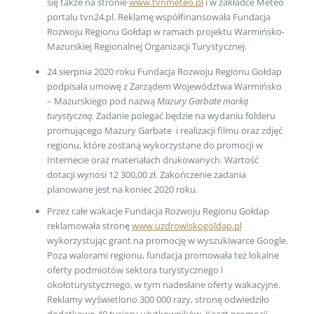
się także na stronie
www.tvnmeteo.pl
i w zakładce Meteo
portalu tvn24.pl. Reklamę współfinansowała Fundacja
Rozwoju Regionu Gołdap w ramach projektu Warmińsko-
Mazurskiej Regionalnej Organizacji Turystycznej.
24 sierpnia 2020 roku Fundacja Rozwoju Regionu Gołdap
podpisała umowę z Zarządem Województwa Warmińsko
– Mazurskiego pod nazwą
Mazury Garbate marką
turystyczną.
Zadanie polegać będzie na wydaniu folderu
promującego Mazury Garbate i realizacji filmu oraz zdjęć
regionu, które zostaną wykorzystane do promocji w
Internecie oraz materiałach drukowanych. Wartość
dotacji wynosi 12 300,00 zł. Zakończenie zadania
planowane jest na koniec 2020 roku.
Przez całe wakacje Fundacja Rozwoju Regionu Gołdap
reklamowała stronę
www.uzdrowiskogoldap.pl
wykorzystując grant na promocję w wyszukiwarce Google.
Poza walorami regionu, fundacja promowała też lokalne
oferty podmiotów sektora turystycznego i
okołoturystycznego, w tym nadesłane oferty wakacyjne.
Reklamy wyświetlono 300 000 razy, stronę odwiedziło
dodatkowo 40 tysięcy użytkowników. Koszt promocji