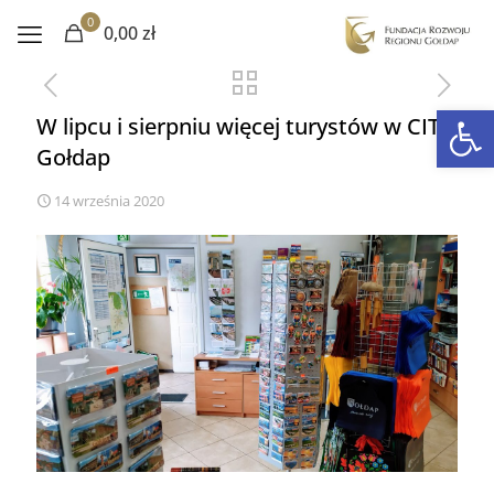
0
0,00 zł
Otwórz 
W lipcu i sierpniu więcej turystów w CIT
Gołdap
14 września 2020