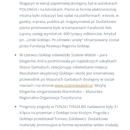
Magazyn w wersji papierowej dostępny był w autokarach
POLONUS i na lotniskach. Pismo w formie elektronicznej
można było zobaczyć bez opłat na platformach: e-kiosk, e-
gazety, e-prasa, publico.pl, magazynswiat.pl. Dodatkowo
pismo promowane było w kampaniach Facebook Ads.
Łączny zasięg wyniósł ok. 600 tysięcy odbiorców. Artykuł
pn.
„Uroki Gołdapi. Po zdrowie i urodę”
sfinansowany został
przez Fundację Rozwoju Regionu Gołdap.
W czerwcu Gołdap odwiedziły
Szalone Walizki
– para
blogerów, która podróżowała po najdzikszych zakątkach
Mazur Garbatych, relacjonując odwiedzane miejsca.
Rezultatem eksploracji Gołdapi i okolic jest internetowy
przewodnik po Mazurach Garbatych dostępny w social-
meciach i na stronie
www.szalonewalizki.pl
. Wizytę
blogerów zorganizowała Warmińsko – Mazurska
Regionalna Organizacja Turystyczna.
Prognozy pogody w TVN24 i TVN24 BiS nadawane były 3 i
4 lipca na przemian z Gołdapi oraz Krutyni. Pogodę z
Gołdapi przedstawił Tomasz Zubilewicz. Dodatkowe
materiały promocyjne w formie wywiadów wideo znalazły