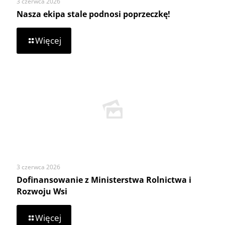
3 czerwca 2026
Nasza ekipa stale podnosi poprzeczkę!
-
Więcej
Nasza
ekipa
stale
podnosi
poprzeczkę!
3 czerwca 2026
Dofinansowanie z Ministerstwa Rolnictwa i
Rozwoju Wsi
-
Więcej