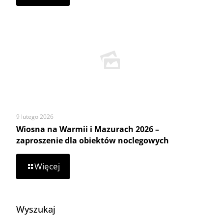
Dofinansowanie
z
Ministerstwa
Rolnictwa
i
Rozwoju
Wsi
9 lutego 2026
Wiosna na Warmii i Mazurach 2026 –
zaproszenie dla obiektów noclegowych
-
Więcej
Wiosna
na
Warmii
i
Wyszukaj
Mazurach