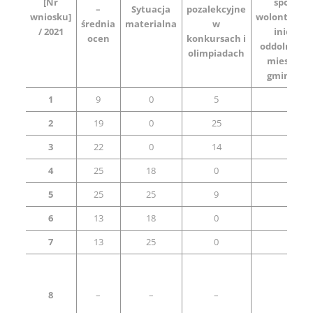
[Nr
społeczn
–
Sytuacja
pozalekcyjne
wniosku]
wolontaryst
średnia
materialna
w
/ 2021
inicjaty
ocen
konkursach i
oddolna na 
olimpiadach
mieszkań
gminy Go
1
9
0
5
0
2
19
0
25
0
3
22
0
14
25
4
25
18
0
0
5
25
25
9
0
6
13
18
0
25
7
13
25
0
25
8
–
–
–
–