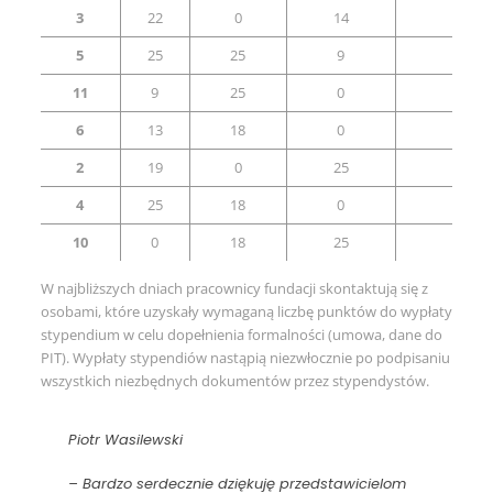
3
22
0
14
25
5
25
25
9
0
11
9
25
0
25
6
13
18
0
25
2
19
0
25
0
4
25
18
0
0
10
0
18
25
0
W najbliższych dniach pracownicy fundacji skontaktują się z
osobami, które uzyskały wymaganą liczbę punktów do wypłaty
stypendium w celu dopełnienia formalności (umowa, dane do
PIT). Wypłaty stypendiów nastąpią niezwłocznie po podpisaniu
wszystkich niezbędnych dokumentów przez stypendystów.
Piotr Wasilewski
– Bardzo serdecznie dziękuję przedstawicielom