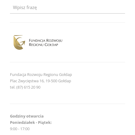
2026
–
zaproszenie
dla
obiektów
noclegowych
Fundacja Rozwoju Regionu Gołdap
Plac Zwycięstwa 16, 19-500 Gołdap
tel. (87) 615 20 90
Godziny otwarcia
Poniedziałek - Piątek:
9:00 - 17:00