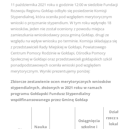
11 października 2021 roku o godzinie 12:00 w siedzibie Fundacji
Rozwoju Regionu Gołdap odbyło się posiedzenie Komisji
Stypendialnej, która oceniła pod względem merytorycznym
wnioski o przyznanie stypendium. W tym roku wpłynęło 18
wniosków, jeden nie został oceniony z powodu miejsca
zamieszkania wnioskodawcy poza gminą Gołdap, drugi ze
względu na wpływ wniosku po terminie. Komisja składająca się
z przedstawicieli Rady Miejskiej w Gołdapi, Powiatowego
Centrum Pomocy Rodzinie w Gołdapi, Ośrodka Pomocy
Społecznej w Gołdapi oraz przedstawicieli gołdapskich szkół
ponadpodstawowych oceniła wnioski pod względem
merytorycznym. Wyniki prezentujemy poniżej:
Zbiorcze zestawienie ocen merytorycznych wniosków
stypendialnych, złożonych w 2021 roku w ramach
programu Gołdapski Fundusz Stypendialny
współfinansowanego przez Gminę Gołdap
Działalnoś
rzecz społec
Osiągnięcia
lokalnej, 
Nauka
szkolne i