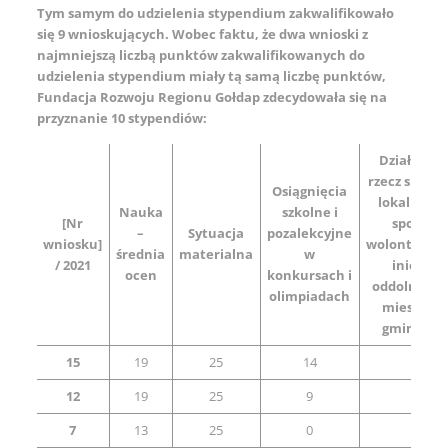
Tym samym do udzielenia stypendium zakwalifikowało
się 9 wnioskujących. Wobec faktu, że dwa wnioski z
najmniejszą liczbą punktów zakwalifikowanych do
udzielenia stypendium miały tą samą liczbę punktów,
Fundacja Rozwoju Regionu Gołdap zdecydowała się na
przyznanie 10 stypendiów:
Działalnoś
rzecz społec
Osiągnięcia
lokalnej, 
Nauka
szkolne i
[Nr
społeczn
–
Sytuacja
pozalekcyjne
wniosku]
wolontaryst
średnia
materialna
w
/ 2021
inicjaty
ocen
konkursach i
oddolna na 
olimpiadach
mieszkań
gminy Go
15
19
25
14
25
12
19
25
9
25
7
13
25
0
25