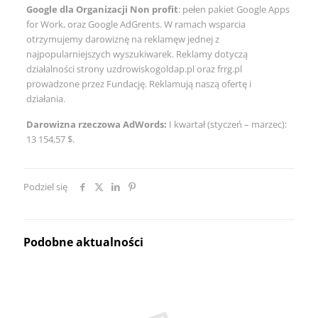
Google dla Organizacji Non profit
: pełen pakiet Google Apps
for Work, oraz Google AdGrents. W ramach wsparcia
otrzymujemy darowiznę na reklamęw jednej z
najpopularniejszych wyszukiwarek. Reklamy dotyczą
działalności strony uzdrowiskogoldap.pl oraz frrg.pl
prowadzone przez Fundację. Reklamują naszą ofertę i
działania.
Darowizna rzeczowa AdWords:
I kwartał (styczeń – marzec):
13 154,57 $.
Podziel się
Podobne aktualności