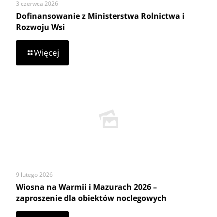
3 czerwca 2026
Dofinansowanie z Ministerstwa Rolnictwa i
Rozwoju Wsi
-
Więcej
Dofinansowanie
z
Ministerstwa
Rolnictwa
i
Rozwoju
Wsi
9 lutego 2026
Wiosna na Warmii i Mazurach 2026 –
zaproszenie dla obiektów noclegowych