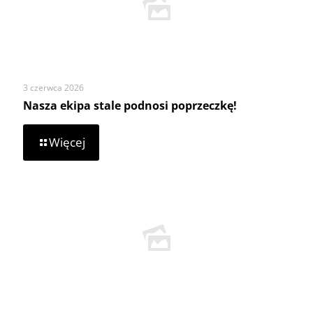
3 czerwca 2026
Nasza ekipa stale podnosi poprzeczkę!
-
Więcej
Nasza
ekipa
stale
podnosi
poprzeczkę!