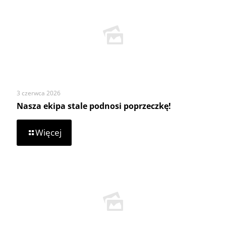
3 czerwca 2026
Nasza ekipa stale podnosi poprzeczkę!
-
Więcej
Nasza
ekipa
stale
podnosi
poprzeczkę!