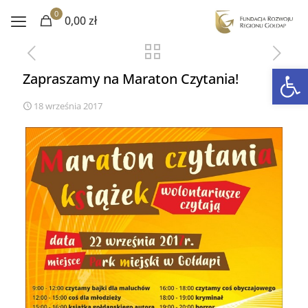
0
0,00 zł
Otwórz 
Zapraszamy na Maraton Czytania!
18 września 2017