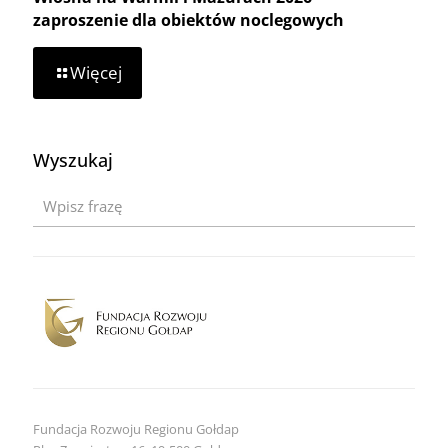
zaproszenie dla obiektów noclegowych
-
Więcej
Wiosna
na
Warmii
i
Wyszukaj
Mazurach
2026
–
zaproszenie
dla
obiektów
noclegowych
Fundacja Rozwoju Regionu Gołdap