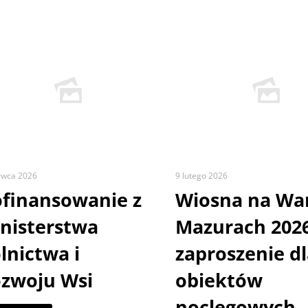
rwca 2026
9 lutego 2026
finansowanie z
Wiosna na War
nisterstwa
Mazurach 2026
lnictwa i
zaproszenie d
zwoju Wsi
obiektów
noclegowych