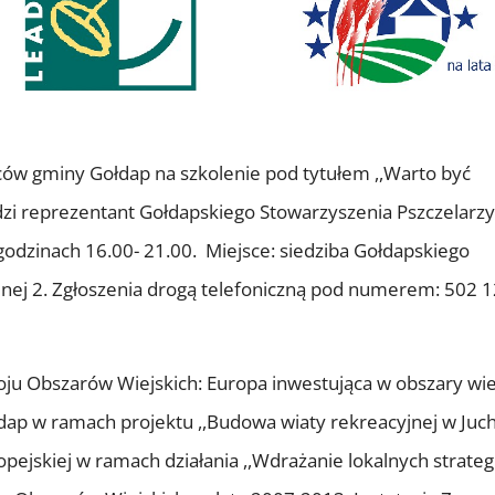
w gminy Gołdap na szkolenie pod tytułem ,,Warto być
dzi reprezentant Gołdapskiego Stowarzyszenia Pszczelarzy
godzinach 16.00- 21.00. Miejsce: siedziba Gołdapskiego
olnej 2. Zgłoszenia drogą telefoniczną pod numerem: 502 1
oju Obszarów Wiejskich: Europa inwestująca w obszary wiej
ap w ramach projektu ,,Budowa wiaty rekreacyjnej w Juch
ejskiej w ramach działania ,,Wdrażanie lokalnych strategi