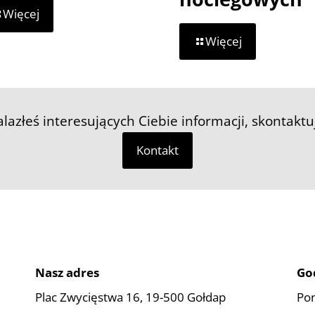
-
Więcej
Dofinansowanie
-
z
Więcej
Wiosna
Ministerstwa
na
Rolnictwa
Warmii
i
i
Rozwoju
Mazurach
Wsi
nalazłeś interesujących Ciebie informacji, skontaktu
2026
–
Kontakt
zaproszenie
dla
obiektów
noclegowych
Nasz adres
Go
Plac Zwycięstwa 16, 19-500 Gołdap
Pon