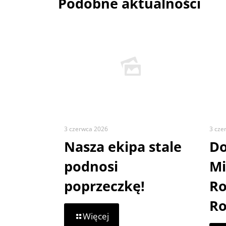
Podobne aktualności
3 czerwca 2026
3 cze
Nasza ekipa stale
Do
podnosi
Mi
poprzeczkę!
Ro
Ro
-
Więcej
Nasza