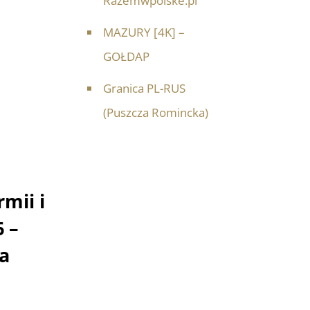
Razemwpolske.pl
MAZURY [4K] –
GOŁDAP
Granica PL-RUS
(Puszcza Romincka)
mii i
 –
la