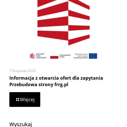
celu
oszacowania
kosztów
przygotowania
i
dostawy
obiadów
szkołom
7 listopada 2023
Informacja z otwarcia ofert dla zapytania
Przebudowa strony frrg.pl
-
Więcej
Informacja
z
otwarcia
ofert
Wyszukaj