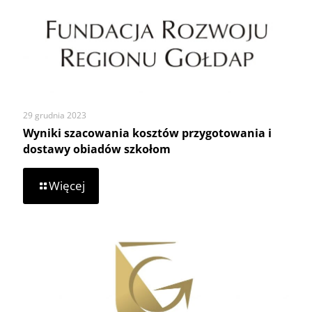
29 grudnia 2023
Wyniki szacowania kosztów przygotowania i
dostawy obiadów szkołom
-
Więcej
Wyniki
szacowania
kosztów
przygotowania
i
dostawy
obiadów
szkołom