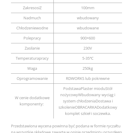
ZakresosiZ
100mm
Nadmuch
wbudowany
Chłodzeniewodne
wbudowane
Polepracy
900×600
Zasilanie
230V
Temperaturapracy
5-35℃
Waga
250kg
Oprogramowanie
RDWORKS lub pokrewne
PodstawaPlaster mioduStół
nożycowyWbudowany wyciąg i
W cenie dodatkowe
system chłodzeniaDostawa i
komponenty:
szkolenieOBRACARKADodatkowy
komplet szkieł i soczewka.
Przedstawiona wycena powinna być podana w formie ryczałtu
na wszystkie składowe zawarte w opisie przedmiotu przyszłego