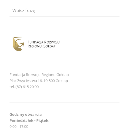
dla
zapytania
Przebudowa
strony
frrg.pl
Fundacja Rozwoju Regionu Gołdap
Plac Zwycięstwa 16, 19-500 Gołdap
tel. (87) 615 20 90
Godziny otwarcia
Poniedziałek - Piątek:
9:00 - 17:00