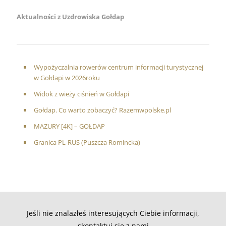
Aktualności z Uzdrowiska Gołdap
Wypożyczalnia rowerów centrum informacji turystycznej
w Gołdapi w 2026roku
Widok z wieży ciśnień w Gołdapi
Gołdap. Co warto zobaczyć? Razemwpolske.pl
MAZURY [4K] – GOŁDAP
Granica PL-RUS (Puszcza Romincka)
Jeśli nie znalazłeś interesujących Ciebie informacji,
skontaktuj się z nami