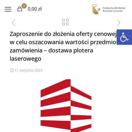
0
0,00 zł
Otwórz 
Zaproszenie do złożenia oferty cenowej
w celu oszacowania wartości przedmiotu
zamówienia – dostawa plotera
laserowego
11 sierpnia 2023