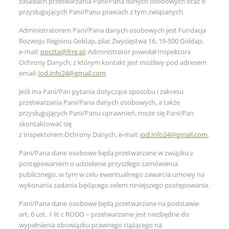
zasadach przetwarzania Pani/Pana danych osobowych oraz o
przysługujących Pani/Panu prawach z tym związanych.
Administratorem Pani/Pana danych osobowych jest Fundacja
Rozwoju Regionu Gołdap, plac Zwycięstwa 16, 19-500 Gołdap,
e-mail:
poczta@frrg.pl
; Administrator powołał Inspektora
Ochrony Danych, z którym kontakt jest możliwy pod adresem
email:
iod.info24@gmail.com
Jeśli ma Pani/Pan pytania dotyczące sposobu i zakresu
przetwarzania Pani/Pana danych osobowych, a także
przysługujących Pani/Panu uprawnień, może się Pani/Pan
skontaktować się
z Inspektorem Ochrony Danych, e-mail:
iod.info24@gmail.com
.
Pani/Pana dane osobowe będą przetwarzane w związku z
postępowaniem o udzielenie przyszłego zamówienia
publicznego, w tym w celu ewentualnego zawarcia umowy na
wykonania zadania będącego celem niniejszego postępowania.
Pani/Pana dane osobowe będą przetwarzane na podstawie
art. 6 ust. 1 lit c RODO – przetwarzanie jest niezbędne do
wypełnienia obowiązku prawnego ciążącego na