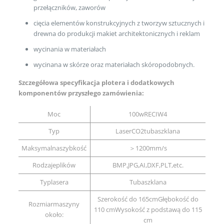
przełączników, zaworów
cięcia elementów konstrukcyjnych z tworzyw sztucznych i
drewna do produkcji makiet architektonicznych i reklam
wycinania w materiałach
wycinana w skórze oraz materiałach skóropodobnych.
Szczegółowa specyfikacja plotera i dodatkowych
komponentów przyszłego zamówienia:
Moc
100wRECIW4
Typ
LaserCO2tubaszklana
Maksymalnaszybkość
＞1200mm/s
Rodzajeplików
BMP,JPG,AI,DXF,PLT,etc.
Typlasera
Tubaszklana
Szerokość do 165cmGłębokość do
Rozmiarmaszyny
110 cmWysokość z podstawą do 115
około:
cm