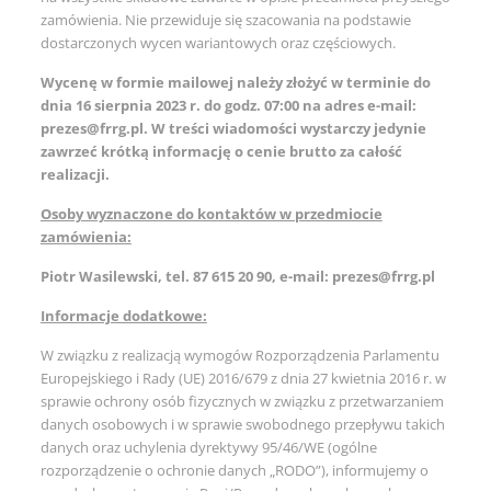
zamówienia. Nie przewiduje się szacowania na podstawie
dostarczonych wycen wariantowych oraz częściowych.
Wycenę w formie mailowej należy złożyć w terminie do
dnia 16 sierpnia 2023 r. do godz. 07:00 na adres e-mail:
prezes@frrg.pl. W treści wiadomości wystarczy jedynie
zawrzeć krótką informację o cenie brutto za całość
realizacji.
Osoby wyznaczone do kontaktów w przedmiocie
zamówienia:
Piotr Wasilewski, tel. 87 615 20 90, e-mail: prezes@frrg.pl
Informacje dodatkowe:
W związku z realizacją wymogów Rozporządzenia Parlamentu
Europejskiego i Rady (UE) 2016/679 z dnia 27 kwietnia 2016 r. w
sprawie ochrony osób fizycznych w związku z przetwarzaniem
danych osobowych i w sprawie swobodnego przepływu takich
danych oraz uchylenia dyrektywy 95/46/WE (ogólne
rozporządzenie o ochronie danych „RODO”), informujemy o