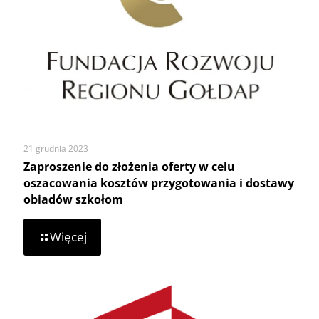
21 grudnia 2023
Zaproszenie do złożenia oferty w celu
oszacowania kosztów przygotowania i dostawy
obiadów szkołom
-
Więcej
Zaproszenie
do
złożenia
oferty
w