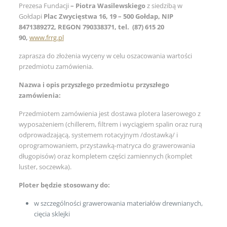
Prezesa Fundacji
– Piotra Wasilewskiego
z siedzibą w
Gołdapi
Plac Zwycięstwa 16, 19 – 500 Gołdap,
NIP
8471389272, REGON 790338371,
tel. (87) 615 20
90,
www.frrg.pl
zaprasza do złożenia wyceny w celu oszacowania wartości
przedmiotu zamówienia.
Nazwa i opis przyszłego przedmiotu przyszłego
zamówienia:
Przedmiotem zamówienia jest dostawa plotera laserowego z
wyposażeniem (chillerem, filtrem i wyciągiem spalin oraz rurą
odprowadzającą, systemem rotacyjnym /dostawką/ i
oprogramowaniem, przystawką-matryca do grawerowania
długopisów) oraz kompletem części zamiennych (komplet
luster, soczewka).
Ploter będzie stosowany do:
w szczególności grawerowania materiałów drewnianych,
cięcia sklejki