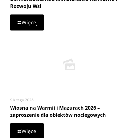
Rozwoju Wsi
-
Więcej
Dofinansowanie
z
Ministerstwa
Rolnictwa
i
Rozwoju
Wsi
9 lutego 2026
Wiosna na Warmii i Mazurach 2026 –
zaproszenie dla obiektów noclegowych
-
Więcej
Wiosna