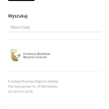
na
Warmii
i
Wyszukaj
Mazurach
2026
–
zaproszenie
dla
obiektów
noclegowych
Fundacja Rozwoju Regionu Gołdap
Plac Zwycięstwa 16, 19-500 Gołdap
tel. (87) 615 20 90