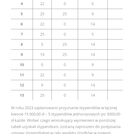
4
22
0
0
15
5
25
25
9
0
6
22
0
14
25
7
25
0
5
0
8
5
25
14
20
9
19
25
14
25
10
0
0
9
0
11
22
0
9
25
12
9
0
14
25
13
25
0
14
0
W roku 2023 zaplanowano przyznanie stypendiów w łącznej
kwocie 15 000,00 zł – 5 stypendiów jednorazowych po 3000,00
zł każde. Wobec czego wnioskujący wymienieni w poniższej
tabeli uzyskali stypendium, zostaną zaproszeni do podpisania
umowy stypendialnej w celu wypłaty środków w nowym