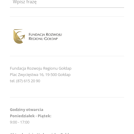
–
zaproszenie
dla
obiektów
noclegowych
Fundacja Rozwoju Regionu Gołdap
Plac Zwycięstwa 16, 19-500 Gołdap
tel. (87) 615 20 90
Godziny otwarcia
Poniedziałek - Piątek:
9:00 - 17:00