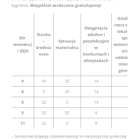
tygodniu.
Wszystkim serdecznie gratulujemy!
Działalnoś
rzecz społec
Osiągnięcia
lokalnej, 
Nauka
szkolne i
[Nr
społeczn
–
Sytuacja
pozalekcyjne
wniosku]
wolontaryst
średnia
materialna
w
/ 2023
inicjaty
ocen
konkursach i
oddolna na 
olimpiadach
mieszkań
gminy Go
9
19
25
14
25
8
5
25
14
20
6
22
0
14
25
5
25
25
9
0
11
22
0
9
25
–
Serdecznie dziękuję członkom komisji za merytoryczną społeczną