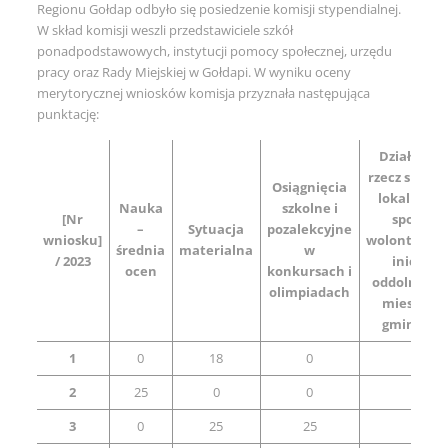
Regionu Gołdap odbyło się posiedzenie komisji stypendialnej.
W skład komisji weszli przedstawiciele szkół
ponadpodstawowych, instytucji pomocy społecznej, urzędu
pracy oraz Rady Miejskiej w Gołdapi. W wyniku oceny
merytorycznej wniosków komisja przyznała następująca
punktację:
Działalnoś
rzecz społec
Osiągnięcia
lokalnej, 
Nauka
szkolne i
[Nr
społeczn
–
Sytuacja
pozalekcyjne
wniosku]
wolontaryst
średnia
materialna
w
/ 2023
inicjaty
ocen
konkursach i
oddolna na 
olimpiadach
mieszkań
gminy Go
1
0
18
0
0
2
25
0
0
0
3
0
25
25
0