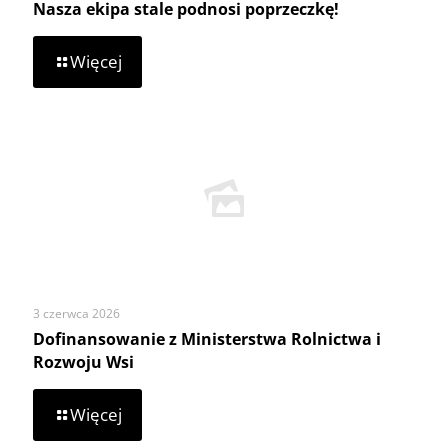
Nasza ekipa stale podnosi poprzeczkę!
-
Więcej
Nasza
ekipa
stale
podnosi
poprzeczkę!
3 czerwca 2026
Dofinansowanie z Ministerstwa Rolnictwa i
Rozwoju Wsi
-
Więcej
Dofinansowanie