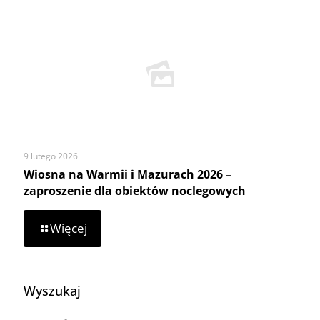
z
Ministerstwa
Rolnictwa
i
Rozwoju
Wsi
9 lutego 2026
Wiosna na Warmii i Mazurach 2026 –
zaproszenie dla obiektów noclegowych
-
Więcej
Wiosna
na
Warmii
i
Wyszukaj
Mazurach
2026