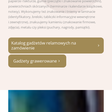
papierze i tekturze, gumie (pieczątki i znakowanie powierzchni),
powierzchniach skórzanych (terminarze i kalendarze książkowe,
notesy). Wykonujemy też znakowanie i tniemy w laminacie
(identyfikatory, breloki, tabliczki informacyjne wewnętrzne
i zewnętrzne), znakuujemy kamieniu (znakowanie firmowe,
zdjęcia), metalu czy pleksi (puchary, nagrody, pamiątki).
Katalog gadżetów relamowych na
zamówienie
Gadżety grawerowane