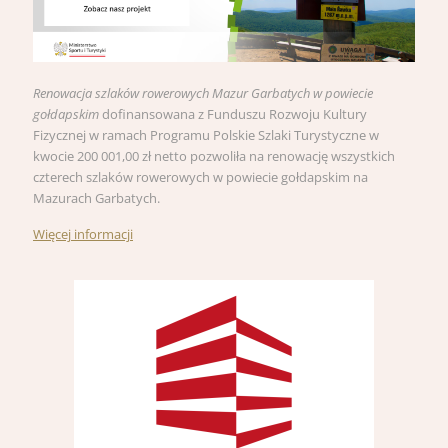
Renowacja szlaków rowerowych Mazur Garbatych w powiecie
gołdapskim
dofinansowana z Funduszu Rozwoju Kultury
Fizycznej w ramach Programu Polskie Szlaki Turystyczne w
kwocie 200 001,00 zł netto pozwoliła na renowację wszystkich
czterech szlaków rowerowych w powiecie gołdapskim na
Mazurach Garbatych.
Więcej informacji