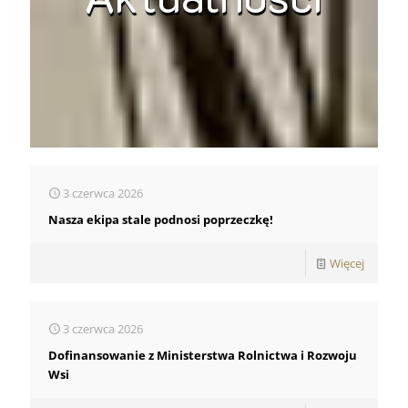
3 czerwca 2026
Nasza ekipa stale podnosi poprzeczkę!
-
Więcej
Nasza
ekipa
3 czerwca 2026
stale
Dofinansowanie z Ministerstwa Rolnictwa i Rozwoju
podnosi
Wsi
poprzec