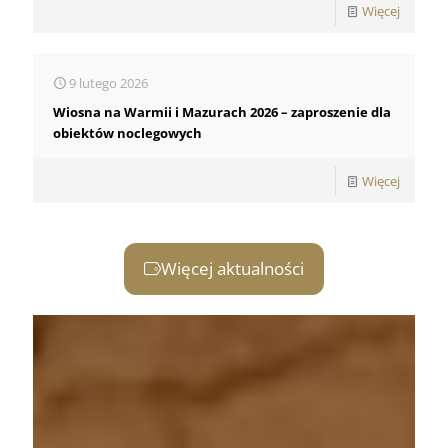
-
Więcej
Dofinan
z
9 lutego 2026
Ministe
Wiosna na Warmii i Mazurach 2026 – zaproszenie dla
Rolnict
obiektów noclegowych
i
-
Więcej
Rozwoj
Wiosna
Wsi
na
Więcej aktualności
Warmii
i
Mazura
2026
–
zaprosz