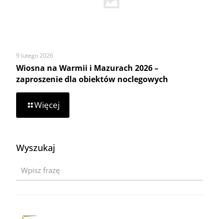
Wsi
9 lutego 2026
Wiosna na Warmii i Mazurach 2026 –
zaproszenie dla obiektów noclegowych
-
Więcej
Wiosna
na
Warmii
i
Wyszukaj
Mazurach
2026
–
zaproszenie
dla
obiektów
noclegowych