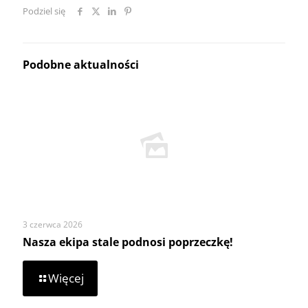
Podziel się
Podobne aktualności
3 czerwca 2026
Nasza ekipa stale podnosi poprzeczkę!
-
Więcej
Nasza
ekipa