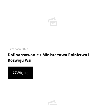
stale
podnosi
poprzeczkę!
3 czerwca 2026
Dofinansowanie z Ministerstwa Rolnictwa i
Rozwoju Wsi
-
Więcej
Dofinansowanie
z
Ministerstwa
Rolnictwa
i
Rozwoju