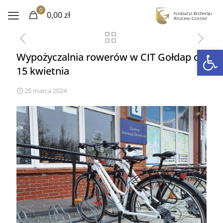
0
0,00 zł
Otwórz 
Wypożyczalnia rowerów w CIT Gołdap od
15 kwietnia
25 marca 2024