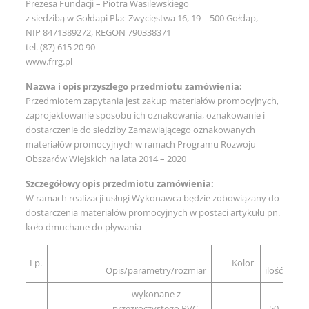
Prezesa Fundacji – Piotra Wasilewskiego
z siedzibą w Gołdapi Plac Zwycięstwa 16, 19 – 500 Gołdap,
NIP 8471389272, REGON 790338371
tel. (87) 615 20 90
www.frrg.pl
Nazwa i opis przyszłego przedmiotu zamówienia:
Przedmiotem zapytania jest zakup materiałów promocyjnych,
zaprojektowanie sposobu ich oznakowania, oznakowanie i
dostarczenie do siedziby Zamawiającego oznakowanych
materiałów promocyjnych w ramach Programu Rozwoju
Obszarów Wiejskich na lata 2014 – 2020
Szczegółowy opis przedmiotu zamówienia:
W ramach realizacji usługi Wykonawca będzie zobowiązany do
dostarczenia materiałów promocyjnych w postaci artykułu pn.
koło dmuchane do pływania
Lp.
Kolor
Opis/parametry/rozmiar
ilość
wykonane z
przezroczystego PVC,
50