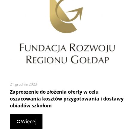
dostawy
obiadów
szkołom
21 grudnia 2023
Zaproszenie do złożenia oferty w celu
oszacowania kosztów przygotowania i dostawy
obiadów szkołom
-
Więcej
Zaproszenie
do