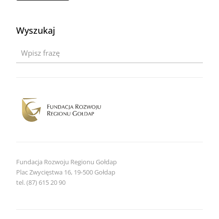
z
otwarcia
ofert
Wyszukaj
dla
zapytania
Przebudowa
strony
frrg.pl
Fundacja Rozwoju Regionu Gołdap
Plac Zwycięstwa 16, 19-500 Gołdap
tel. (87) 615 20 90