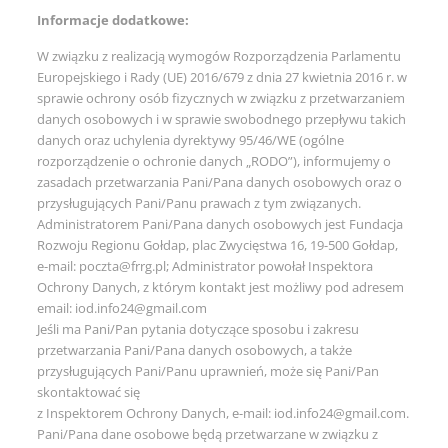
Informacje dodatkowe:
W związku z realizacją wymogów Rozporządzenia Parlamentu
Europejskiego i Rady (UE) 2016/679 z dnia 27 kwietnia 2016 r. w
sprawie ochrony osób fizycznych w związku z przetwarzaniem
danych osobowych i w sprawie swobodnego przepływu takich
danych oraz uchylenia dyrektywy 95/46/WE (ogólne
rozporządzenie o ochronie danych „RODO”), informujemy o
zasadach przetwarzania Pani/Pana danych osobowych oraz o
przysługujących Pani/Panu prawach z tym związanych.
Administratorem Pani/Pana danych osobowych jest Fundacja
Rozwoju Regionu Gołdap, plac Zwycięstwa 16, 19-500 Gołdap,
e-mail: poczta@frrg.pl; Administrator powołał Inspektora
Ochrony Danych, z którym kontakt jest możliwy pod adresem
email: iod.info24@gmail.com
Jeśli ma Pani/Pan pytania dotyczące sposobu i zakresu
przetwarzania Pani/Pana danych osobowych, a także
przysługujących Pani/Panu uprawnień, może się Pani/Pan
skontaktować się
z Inspektorem Ochrony Danych, e-mail: iod.info24@gmail.com.
Pani/Pana dane osobowe będą przetwarzane w związku z