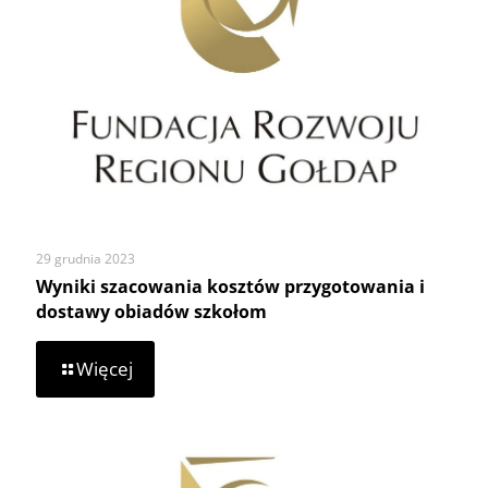
29 grudnia 2023
Wyniki szacowania kosztów przygotowania i
dostawy obiadów szkołom
-
Więcej
Wyniki
szacowania
kosztów
przygotowania
i