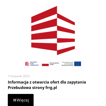
złożenia
oferty
w
celu
oszacowania
kosztów
przygotowania
i
dostawy
obiadów
szkołom
7 listopada 2023
Informacja z otwarcia ofert dla zapytania
Przebudowa strony frrg.pl
-
Więcej
Informacja