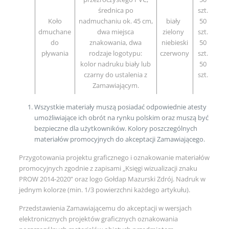
średnica po
szt.
Koło
nadmuchaniu ok. 45 cm,
biały
50
dmuchane
dwa miejsca
zielony
szt.
do
znakowania, dwa
niebieski
50
pływania
rodzaje logotypu:
czerwony
szt.
kolor nadruku biały lub
50
czarny do ustalenia z
szt.
Zamawiającym.
Wszystkie materiały muszą posiadać odpowiednie atesty
umożliwiające ich obrót na rynku polskim oraz muszą być
bezpieczne dla użytkowników. Kolory poszczególnych
materiałów promocyjnych do akceptacji Zamawiającego.
Przygotowania projektu graficznego i oznakowanie materiałów
promocyjnych zgodnie z zapisami „Księgi wizualizacji znaku
PROW 2014-2020” oraz logo Gołdap Mazurski Zdrój. Nadruk w
jednym kolorze (min. 1/3 powierzchni każdego artykułu).
Przedstawienia Zamawiającemu do akceptacji w wersjach
elektronicznych projektów graficznych oznakowania