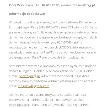
Piotr Wasilewski, tel. 87 615 20 90, e-mail: prezes@frrg.pl
Informacje dodatkowe:
W związku z realizacją wymogów Rozporządzenia Parlamentu
Europejskiego i Rady (UE) 2016/679 z dnia 27 kwietnia 2016 r. w
sprawie ochrony osób fizycznych w związku z przetwarzaniem
danych osobowych i w sprawie swobodnego przepływu takich
danych oraz uchylenia dyrektywy 95/46/WE (ogólne
rozporządzenie o ochronie danych „RODO”), informujemy o
zasadach przetwarzania Pani/Pana danych osobowych oraz o
przysługujących Pani/Panu prawach z tym związanych.
Administratorem Pani/Pana danych osobowych jest Fundacja
Rozwoju Regionu Gołdap, plac Zwycięstwa 16, 19-500 Gołdap,
e-mail:
poczta@frrg.pl
; Administrator powołał Inspektora
Ochrony Danych, z którym kontakt jest możliwy pod adresem
email:
iod.info24@gmail.com
Jeśli ma Pani/Pan pytania dotyczące sposobu i zakresu
przetwarzania Pani/Pana danych osobowych, a także
przysługujących Pani/Panu uprawnień, może się Pani/Pan