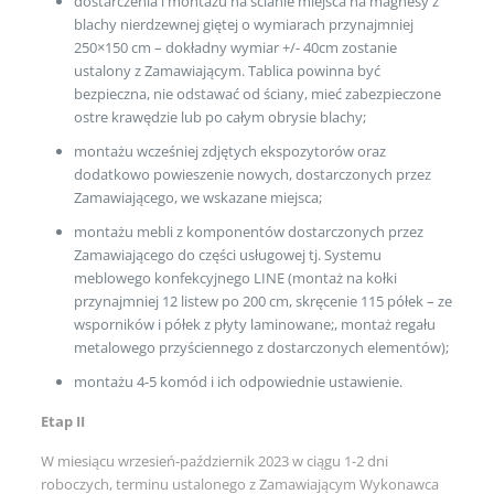
dostarczenia i montażu na ścianie miejsca na magnesy z
blachy nierdzewnej giętej o wymiarach przynajmniej
250×150 cm – dokładny wymiar +/- 40cm zostanie
ustalony z Zamawiającym. Tablica powinna być
bezpieczna, nie odstawać od ściany, mieć zabezpieczone
ostre krawędzie lub po całym obrysie blachy;
montażu wcześniej zdjętych ekspozytorów oraz
dodatkowo powieszenie nowych, dostarczonych przez
Zamawiającego, we wskazane miejsca;
montażu mebli z komponentów dostarczonych przez
Zamawiającego do części usługowej tj. Systemu
meblowego konfekcyjnego LINE (montaż na kołki
przynajmniej 12 listew po 200 cm, skręcenie 115 półek – ze
wsporników i półek z płyty laminowane;, montaż regału
metalowego przyściennego z dostarczonych elementów);
montażu 4-5 komód i ich odpowiednie ustawienie.
Etap II
W miesiącu wrzesień-październik 2023 w ciągu 1-2 dni
roboczych, terminu ustalonego z Zamawiającym Wykonawca