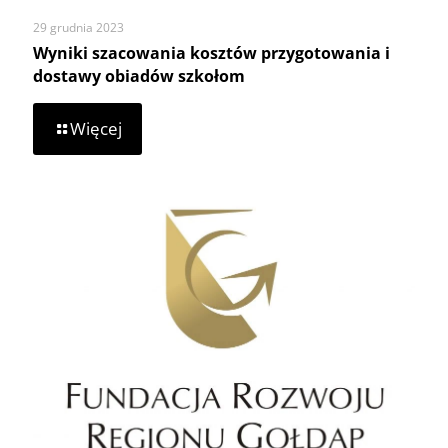
29 grudnia 2023
Wyniki szacowania kosztów przygotowania i
dostawy obiadów szkołom
-
Więcej
Wyniki
szacowania
kosztów
przygotowania
i
dostawy
obiadów
szkołom