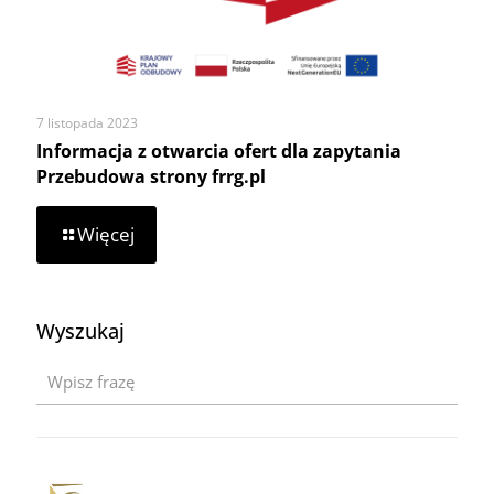
szkołom
7 listopada 2023
Informacja z otwarcia ofert dla zapytania
Przebudowa strony frrg.pl
-
Więcej
Informacja
z
otwarcia
ofert
Wyszukaj
dla
zapytania
Przebudowa
strony
frrg.pl