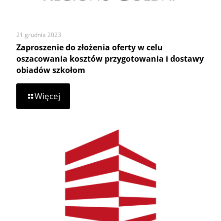
21 grudnia 2023
Zaproszenie do złożenia oferty w celu
oszacowania kosztów przygotowania i dostawy
obiadów szkołom
-
Więcej
Zaproszenie
do
złożenia
oferty
w
celu
oszacowania
kosztów
przygotowania
i
dostawy
obiadów