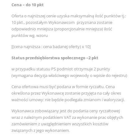
Cena – do 10 pkt
Oferta o najniższej cenie uzyska maksymalną ilość punktów tj.:
10 pkt., pozostałym Wykonawcom przyznana zostanie
odpowiednio mniejsza (proporcjonalnie mniejsza) ilość
punktów wg. wzoru
[(cena najniższa : cena badanej oferty) x 10]
Status przedsiębiorstwa społecznego –2 pkt
w przypadku statusu PS podmiot otrzymuje 2 punkty
(wymagana decyzja właściwego wojewody o wpisie do rejestru)
Cena ofertowa musi być podana w formie ryczałtu. Cena
określona przez Wykonawcę zostanie przyjęta na cały okres
ważności umowy: nie będzie podlegała zmianom i waloryzacji.
Wykonawca zobowiązany jest do podania ceny ryczałtowej
wraz z należnym podatkiem VAT za wykonanie prac objętych
zamówieniem z uwzględnieniem wszystkich kosztów
związanych z jego wykonaniem.