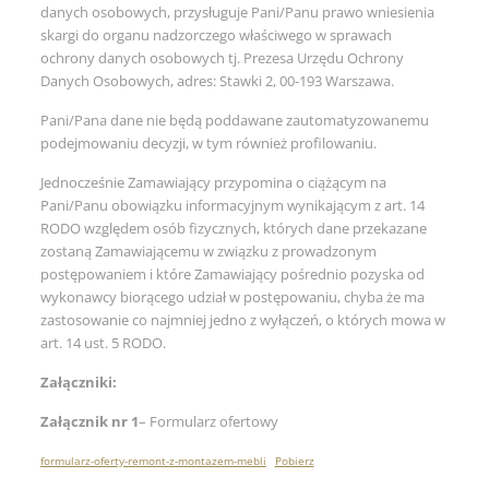
danych osobowych, przysługuje Pani/Panu prawo wniesienia
skargi do organu nadzorczego właściwego w sprawach
ochrony danych osobowych tj. Prezesa Urzędu Ochrony
Danych Osobowych, adres: Stawki 2, 00-193 Warszawa.
Pani/Pana dane nie będą poddawane zautomatyzowanemu
podejmowaniu decyzji, w tym również profilowaniu.
Jednocześnie Zamawiający przypomina o ciążącym na
Pani/Panu obowiązku informacyjnym wynikającym z art. 14
RODO względem osób fizycznych, których dane przekazane
zostaną Zamawiającemu w związku z prowadzonym
postępowaniem i które Zamawiający pośrednio pozyska od
wykonawcy biorącego udział w postępowaniu, chyba że ma
zastosowanie co najmniej jedno z wyłączeń, o których mowa w
art. 14 ust. 5 RODO.
Załączniki:
Załącznik nr 1
– Formularz ofertowy
formularz-oferty-remont-z-montazem-mebli
Pobierz