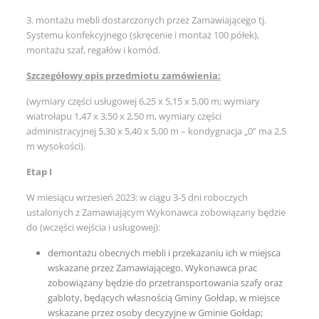
3. montażu mebli dostarczonych przez Zamawiającego tj.
Systemu konfekcyjnego (skręcenie i montaż 100 półek),
montażu szaf, regałów i komód.
Szczegółowy opis przedmiotu zamówienia:
(wymiary części usługowej 6,25 x 5,15 x 5,00 m; wymiary
wiatrołapu 1,47 x 3,50 x 2,50 m, wymiary części
administracyjnej 5,30 x 5,40 x 5,00 m – kondygnacja „0” ma 2,5
m wysokości).
Etap I
W miesiącu wrzesień 2023: w ciągu 3-5 dni roboczych
ustalonych z Zamawiającym Wykonawca zobowiązany będzie
do (wczęści wejścia i usługowej):
demontażu obecnych mebli i przekazaniu ich w miejsca
wskazane przez Zamawiającego. Wykonawca prac
zobowiązany będzie do przetransportowania szafy oraz
gabloty, będących własnością Gminy Gołdap, w miejsce
wskazane przez osoby decyzyjne w Gminie Gołdap;