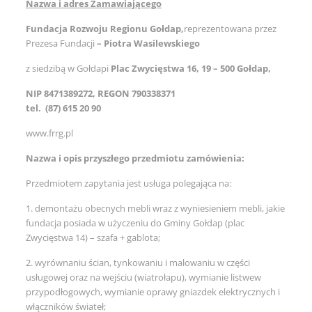
Nazwa i adres Zamawiającego
Fundacja Rozwoju Regionu Gołdap,
reprezentowana przez
Prezesa Fundacji
– Piotra Wasilewskiego
z siedzibą w Gołdapi
Plac Zwycięstwa 16, 19 – 500 Gołdap,
NIP 8471389272, REGON 790338371
tel. (87) 615 20 90
www.frrg.pl
Nazwa i opis przyszłego przedmiotu zamówienia:
Przedmiotem zapytania jest usługa polegająca na:
1. demontażu obecnych mebli wraz z wyniesieniem mebli, jakie
fundacja posiada w użyczeniu do Gminy Gołdap (plac
Zwycięstwa 14) – szafa + gablota;
2. wyrównaniu ścian, tynkowaniu i malowaniu w części
usługowej oraz na wejściu (wiatrołapu), wymianie listwew
przypodłogowych, wymianie oprawy gniazdek elektrycznych i
włączników świateł;