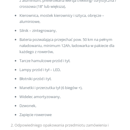
z aluminium, preferowana wersja trekking/ turystyczna /
crossowa (18” lub większa),
Kierownica, mostek kierownicy i sztyca, obręcze –
aluminiowe,
Silnik – zintegrowany,
Bateria pozwalająca przejechać pow. 50 km na pełnym
naładowaniu, minimum 12Ah, ładowarka w pakiecie dla
każdego z rowerów,
Tarcze hamulcowe przód i tył,
Lampy przód i tył – LED,
Błotniki przód i tył,
Manetki i przerzutka tył (6 biegów +),
Widelec amortyzowany,
Dzwonek,
Zapięcie rowerowe
2. Odpowiedniego opakowania przedmiotu zamówienia i