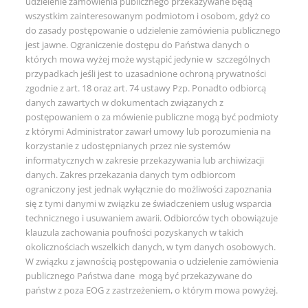
udzielenie zamówienia publicznego przekazywane będą
wszystkim zainteresowanym podmiotom i osobom, gdyż co
do zasady postępowanie o udzielenie zamówienia publicznego
jest jawne. Ograniczenie dostępu do Państwa danych o
których mowa wyżej może wystąpić jedynie w szczególnych
przypadkach jeśli jest to uzasadnione ochroną prywatności
zgodnie z art. 18 oraz art. 74 ustawy Pzp. Ponadto odbiorcą
danych zawartych w dokumentach związanych z
postępowaniem o za mówienie publiczne mogą być podmioty
z którymi Administrator zawarł umowy lub porozumienia na
korzystanie z udostępnianych przez nie systemów
informatycznych w zakresie przekazywania lub archiwizacji
danych. Zakres przekazania danych tym odbiorcom
ograniczony jest jednak wyłącznie do możliwości zapoznania
się z tymi danymi w związku ze świadczeniem usług wsparcia
technicznego i usuwaniem awarii. Odbiorców tych obowiązuje
klauzula zachowania poufności pozyskanych w takich
okolicznościach wszelkich danych, w tym danych osobowych.
W związku z jawnością postępowania o udzielenie zamówienia
publicznego Państwa dane mogą być przekazywane do
państw z poza EOG z zastrzeżeniem, o którym mowa powyżej.