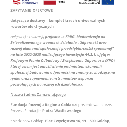
ZAPYTANIE OFERTOWE
dotyczące dostawy
–
komplet trzech uniwersalnych
rowerów elektrycznych
związanej z realizacją
projektu „e-FRRG. Modernizacja na
5+”
realizowanego w ramach działania „Odporność oraz
rozwój ekonomii społecznej i przedsiębiorczości społecznej”
na lata 2022-2025 realizującego inwestycje A4.3.1. ujętą w
Krajowym Planie Odbudowy i Zwiększania Odporności (KPO),
której celem jest umożliwienie podmiotom ekonomii
społecznej budowania odporności na zmiany zachodzące na
rynku oraz zapewnienie instrumentów wsparcia
pozwalających na rozwój ich działalności.
Nazwa i adres Zamawiającego
Fundacja Rozwoju Regionu Gołdap,
reprezentowana przez
Prezesa Fundacji
– Piotra Wasilewskiego
z siedzibą w Gołdapi
Plac Zwycięstwa 16, 19 – 500 Gołdap,