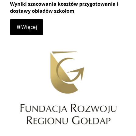
Wyniki szacowania kosztów przygotowania i
dostawy obiadów szkołom
-
Więcej
Wyniki
szacowania
kosztów
przygotowania
i
dostawy
obiadów
szkołom