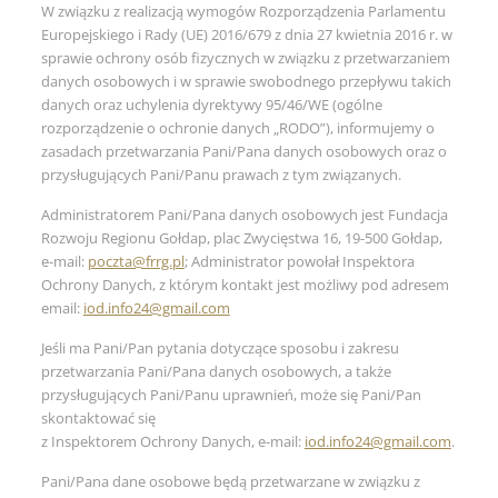
W związku z realizacją wymogów Rozporządzenia Parlamentu
Europejskiego i Rady (UE) 2016/679 z dnia 27 kwietnia 2016 r. w
sprawie ochrony osób fizycznych w związku z przetwarzaniem
danych osobowych i w sprawie swobodnego przepływu takich
danych oraz uchylenia dyrektywy 95/46/WE (ogólne
rozporządzenie o ochronie danych „RODO”), informujemy o
zasadach przetwarzania Pani/Pana danych osobowych oraz o
przysługujących Pani/Panu prawach z tym związanych.
Administratorem Pani/Pana danych osobowych jest Fundacja
Rozwoju Regionu Gołdap, plac Zwycięstwa 16, 19-500 Gołdap,
e-mail:
poczta@frrg.pl
; Administrator powołał Inspektora
Ochrony Danych, z którym kontakt jest możliwy pod adresem
email:
iod.info24@gmail.com
Jeśli ma Pani/Pan pytania dotyczące sposobu i zakresu
przetwarzania Pani/Pana danych osobowych, a także
przysługujących Pani/Panu uprawnień, może się Pani/Pan
skontaktować się
z Inspektorem Ochrony Danych, e-mail:
iod.info24@gmail.com
.
Pani/Pana dane osobowe będą przetwarzane w związku z