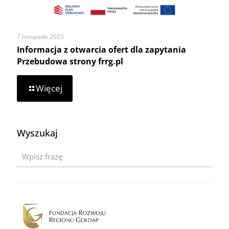
7 listopada 2023
Informacja z otwarcia ofert dla zapytania
Przebudowa strony frrg.pl
-
Więcej
Informacja
z
otwarcia
ofert
Wyszukaj
dla
zapytania
Przebudowa
strony
frrg.pl