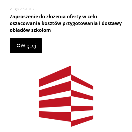
21 grudnia 2023
Zaproszenie do złożenia oferty w celu
oszacowania kosztów przygotowania i dostawy
obiadów szkołom
-
Więcej
Zaproszenie
do
złożenia
oferty
w
celu
oszacowania
kosztów
przygotowania
i
dostawy
obiadów
szkołom